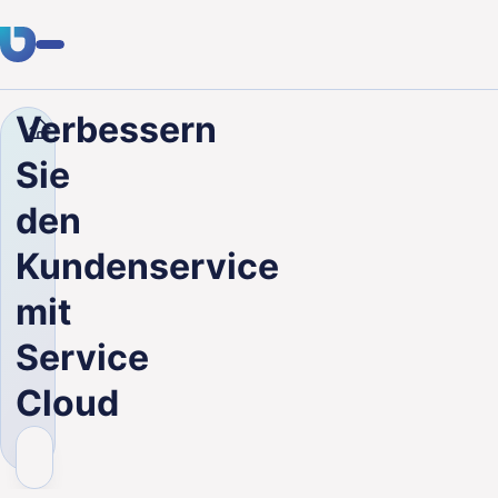
Verbessern
Unternehmen
Blog
Verbessern Sie den Kundenserv
Fachwissen
Sie
Kunden
den
Branchen
Kundenservice
Über uns
mit
Karriere
Service
Cloud
Blog
Kontakt aufnehmen