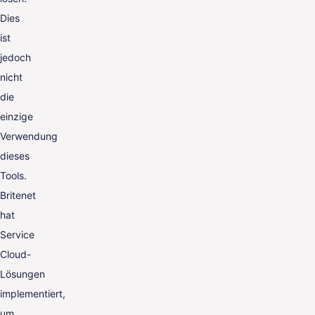
Dies
ist
jedoch
nicht
die
einzige
Verwendung
dieses
Tools.
Britenet
hat
Service
Cloud-
Lösungen
implementiert,
um