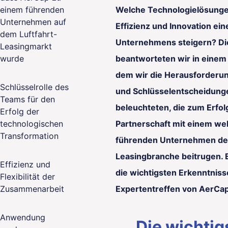
einem führenden
Welche Technologielösunge
Unternehmen auf
Effizienz und Innovation ein
dem Luftfahrt-
Unternehmens steigern? Di
Leasingmarkt
wurde
beantworteten wir in einem 
dem wir die Herausforderu
Schlüsselrolle des
und Schlüsselentscheidung
Teams für den
beleuchteten, die zum Erfol
Erfolg der
technologischen
Partnerschaft mit einem we
Transformation
führenden Unternehmen der
Leasingbranche beitrugen. 
Effizienz und
die wichtigsten Erkenntnis
Flexibilität der
Zusammenarbeit
Expertentreffen von AerCap
Anwendung
Die wichtig