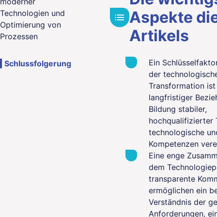
moderner
Aspekte di
Technologien und
Optimierung von
Artikels
Prozessen
Ein Schlüsselfakto
Schlussfolgerung
der technologisch
Transformation ist
langfristiger Bezi
Bildung stabiler,
hochqualifizierter
technologische und
Kompetenzen vere
Eine enge Zusamm
dem Technologiepa
transparente Kom
ermöglichen ein b
Verständnis der ge
Anforderungen, ein