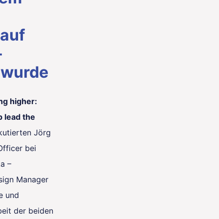
auf
-
 wurde
ng higher:
 lead the
kutierten Jörg
Officer bei
a –
esign Manager
ne und
eit der beiden