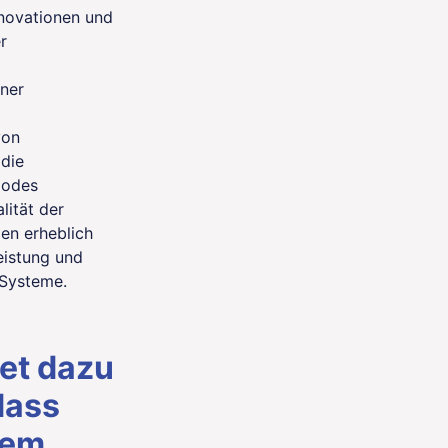
novationen und
r
ner
von
die
Codes
lität der
en erheblich
eistung und
 Systeme.
net dazu
dass
nem