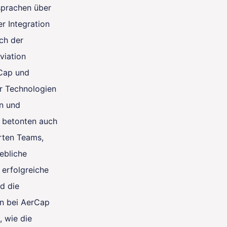
sprachen über
r Integration
ch der
viation
Cap und
er Technologien
n und
e betonten auch
rten Teams,
ebliche
 erfolgreiche
d die
n bei AerCap
, wie die