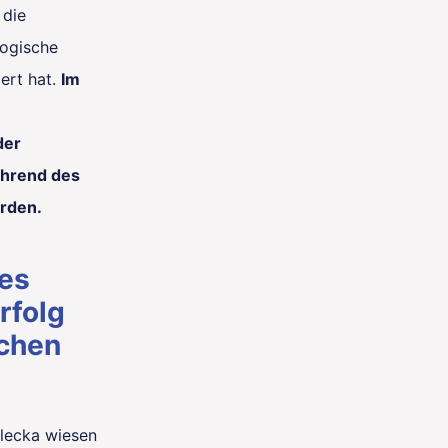
 die
logische
ert hat.
Im
der
ährend des
rden.
des
rfolg
schen
dlecka wiesen