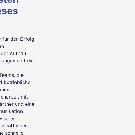
eses
r für den Erfolg
en
 der Aufbau
ehungen und die
 Teams, die
 betriebliche
inen.
enarbeit mit
rtner und eine
munikation
esseres
schäftlichen
e schnelle