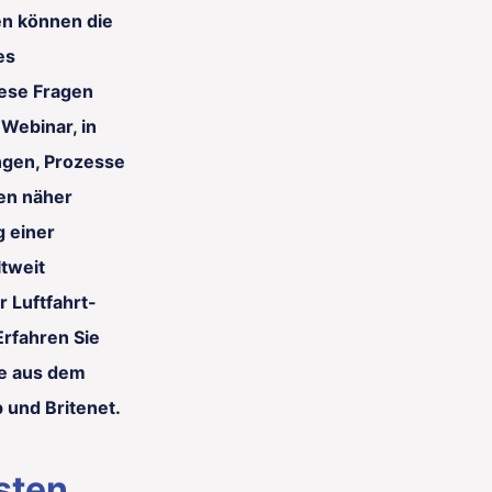
n können die
es
ese Fragen
Webinar, in
ngen, Prozesse
en näher
g einer
ltweit
 Luftfahrt-
Erfahren Sie
se aus dem
 und Britenet.
sten