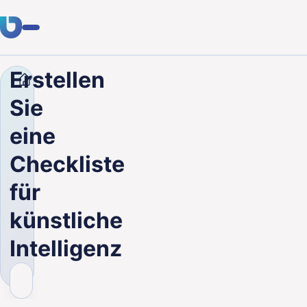
Erstellen
Unternehmen
Blog
Erstellen Sie eine Checkliste fü
Fachwissen
Sie
Kunden
eine
Branchen
Checkliste
Über uns
für
Karriere
künstliche
Intelligenz
Blog
Kontakt aufnehmen