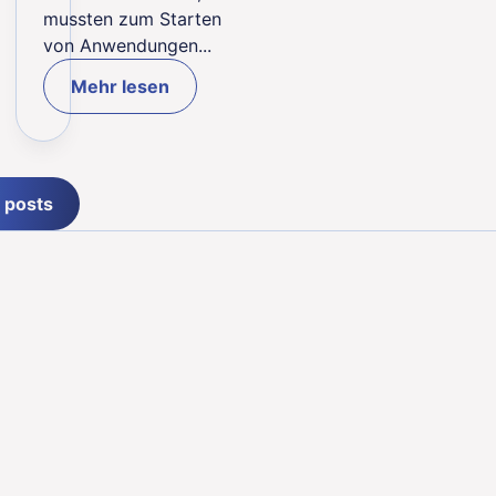
mussten zum Starten
von Anwendungen...
Mehr lesen
l posts
Enscheder Straße 7,
41069 Mönchengladbach