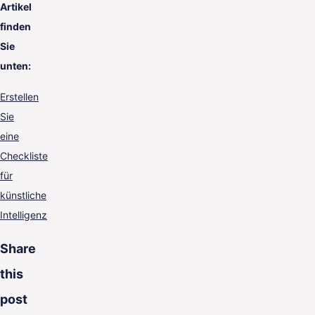
Artikel
finden
Sie
unten:
Erstellen
Sie
eine
Checkliste
für
künstliche
Intelligenz
Share
this
post