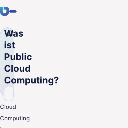
Was
Unternehmen
Blog
Was ist Public Cloud Computi
Fachwissen
ist
Kunden
Public
Branchen
Cloud
Über uns
Computing?
Karriere
Blog
Cloud
Kontakt aufnehmen
Computing