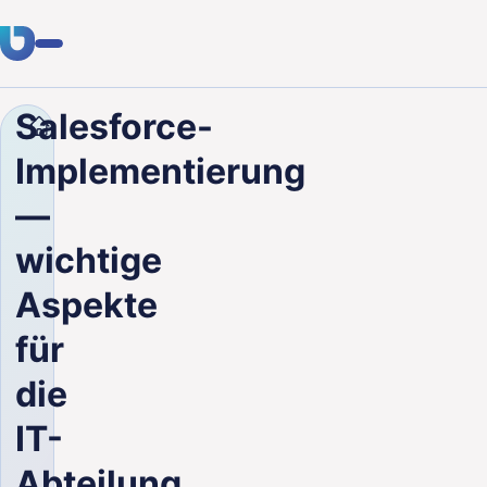
Salesforce-
Unternehmen
Blog
Salesforce-Implementierung — 
Fachwissen
Implementierung
Kunden
—
Branchen
wichtige
Über uns
Aspekte
Karriere
für
die
Blog
IT-
Kontakt aufnehmen
Abteilung