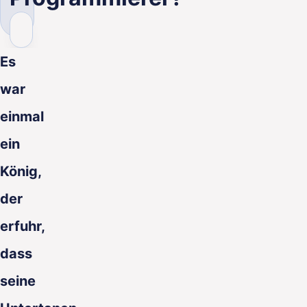
DE
Es
war
einmal
ein
König,
der
erfuhr,
dass
seine