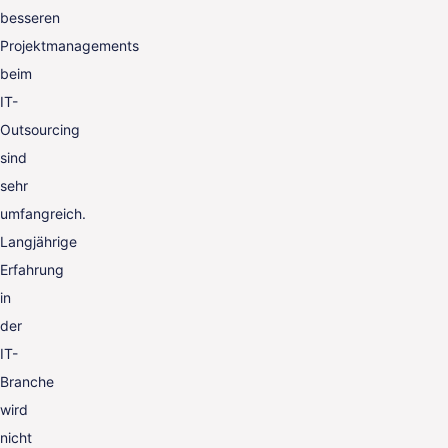
besseren
Projektmanagements
beim
IT-
Outsourcing
sind
sehr
umfangreich.
Langjährige
Erfahrung
in
der
IT-
Branche
wird
nicht