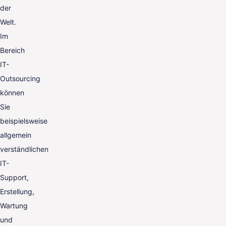
der
Welt.
Im
Bereich
IT-
Outsourcing
können
Sie
beispielsweise
allgemein
verständlichen
IT-
Support,
Erstellung,
Wartung
und