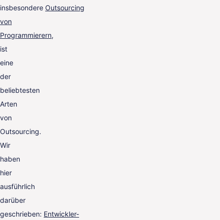
insbesondere
Outsourcing
von
Programmierern
,
ist
eine
der
beliebtesten
Arten
von
Outsourcing.
Wir
haben
hier
ausführlich
darüber
geschrieben:
Entwickler-