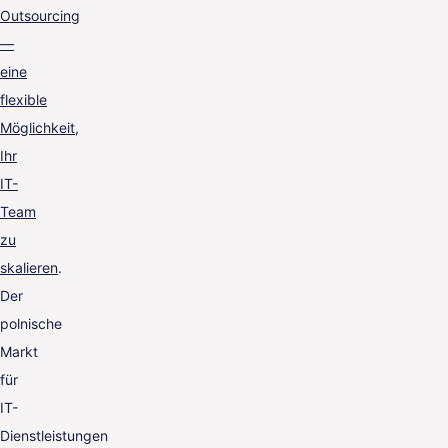
Outsourcing
—
eine
flexible
Möglichkeit,
Ihr
IT-
Team
zu
skalieren
.
Der
polnische
Markt
für
IT-
Dienstleistungen