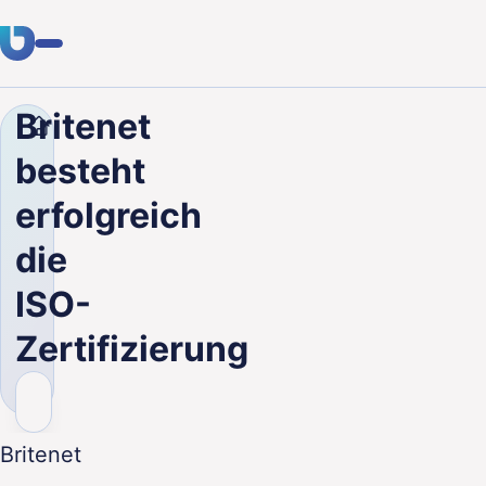
Britenet
Unternehmen
Blog
Britenet besteht erfolgreich di
Fachwissen
besteht
Kunden
erfolgreich
Branchen
die
Über uns
ISO-
Karriere
Zertifizierung
Blog
Kontakt aufnehmen
Britenet