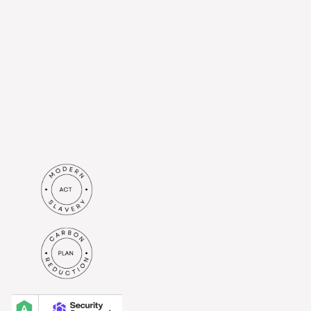
von Britenet Sp. z o. o. mit Sitz
in Al. Jerozolimskie 44, 00-024
Warschau an die von mir
angegebene E-Mail-Adresse zu
erhalten. Ich verstehe, dass
meine Daten gemäß der
Datenschutzrichtlinie
verarbeitet werden.*