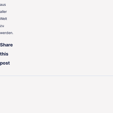
aus
aller
Welt
zu
werden.
Share
this
post
Enscheder Straße 7,
41069 Mönchengladbach