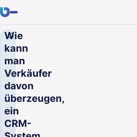
Wie
Unternehmen
Blog
Wie kann man Verkäufer davo
Fachwissen
kann
Kunden
man
Branchen
Verkäufer
Über uns
davon
Karriere
überzeugen,
ein
Blog
CRM-
Kontakt aufnehmen
System